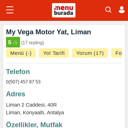
My Vega Motor Yat, Liman
5
/5
(17 reyting)
Menü (-)
Yol Tarifi
Yorum (17)
Fotoğ
Telefon
0(507) 457 87 53
Adres
Liman 2 Caddesi, 40R
Liman
,
Konyaaltı
,
Antalya
Özellikler, Mutfak