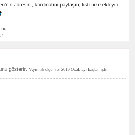
'nin adresini, kordinatını paylaşın, listenize ekleyin.
onu
er
unu gösterir.
*Ayrıntılı ölçümler 2019 Ocak ayı başlamıştır.