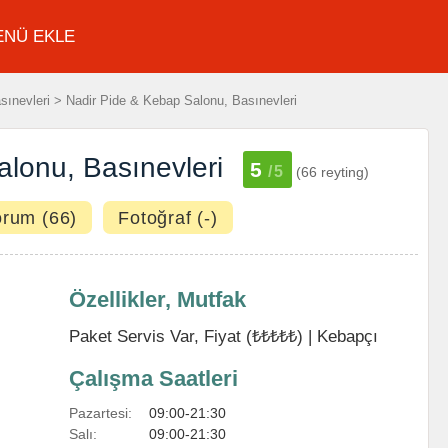
ENÜ EKLE
ınevleri > Nadir Pide & Kebap Salonu, Basınevleri
lonu, Basınevleri
5
/5
(66 reyting)
orum (66)
Fotoğraf (-)
Özellikler, Mutfak
Paket Servis Var, Fiyat (₺₺₺₺₺) |
Kebapçı
Çalışma Saatleri
Pazartesi:
09:00-21:30
Salı:
09:00-21:30