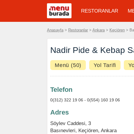
RESTORANLAR
M
Anasayfa
>
Restoranlar
>
Ankara
>
Keçiören
> Bas
Nadir Pide & Kebap Sa
Menü (50)
Yol Tarifi
Y
Telefon
0(312) 322 19 06 - 0(554) 160 19 06
Adres
Söylev Caddesi, 3
Basınevleri,
Keçiören
,
Ankara