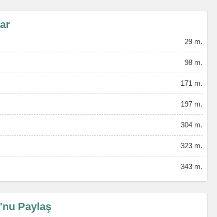
lar
29 m.
98 m.
171 m.
197 m.
304 m.
323 m.
343 m.
'nu Paylaş