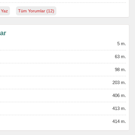
 Yaz
Tüm Yorumlar (12)
lar
5 m.
63 m.
98 m.
203 m.
406 m.
413 m.
414 m.