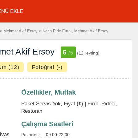
ENÜ EKLE
>
Mehmet Akif Ersoy
> Narin Pide Fırını, Mehmet Akif Ersoy
met Akif Ersoy
5
/5
(12 reyting)
um (12)
Fotoğraf (-)
Özellikler, Mutfak
Paket Servis Yok, Fiyat (₺) |
Fırın
,
Pideci
,
Restoran
Çalışma Saatleri
ivas
Pazartesi:
09:00-22:00