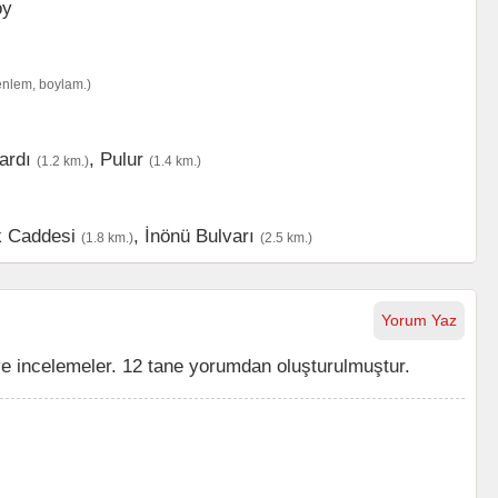
enlem, boylam.)
ardı
,
Pulur
(1.2 km.)
(1.4 km.)
 Caddesi
,
İnönü Bulvarı
(1.8 km.)
(2.5 km.)
Yorum Yaz
ve incelemeler. 12 tane yorumdan oluşturulmuştur.