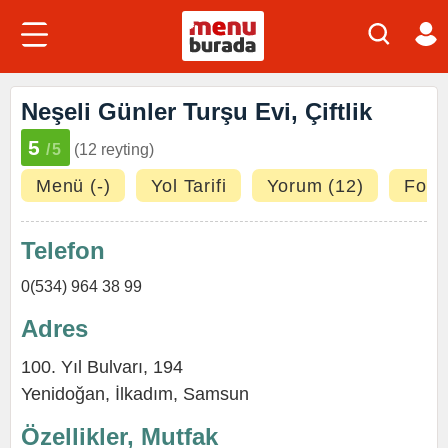
Neşeli Günler Turşu Evi, Çiftlik
5
/5
(12 reyting)
Menü (-)
Yol Tarifi
Yorum (12)
Fotoğ
Telefon
0(534) 964 38 99
Adres
100. Yıl Bulvarı, 194
Yenidoğan
,
İlkadım
,
Samsun
Özellikler, Mutfak