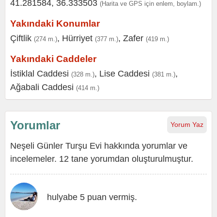
41.281584, 36.333503
(Harita ve GPS için enlem, boylam.)
Yakındaki Konumlar
Çiftlik
,
Hürriyet
,
Zafer
(274 m.)
(377 m.)
(419 m.)
Yakındaki Caddeler
İstiklal Caddesi
,
Lise Caddesi
,
(328 m.)
(381 m.)
Ağabali Caddesi
(414 m.)
Yorumlar
Yorum Yaz
Neşeli Günler Turşu Evi hakkında yorumlar ve
incelemeler. 12 tane yorumdan oluşturulmuştur.
hulyabe 5 puan vermiş.