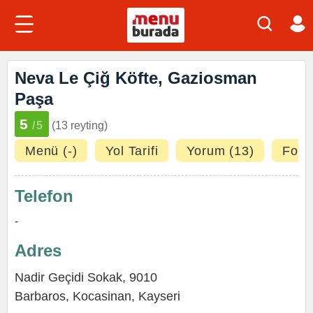
Neva Le Çiğ Köfte, Gaziosman
Paşa
5
/5
(13 reyting)
Menü (-)
Yol Tarifi
Yorum (13)
Fotoğ
Telefon
-
Adres
Nadir Geçidi Sokak, 9010
Barbaros
,
Kocasinan
,
Kayseri