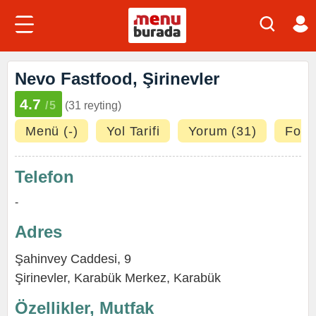
Nevo Fastfood, Şirinevler
4.7
/5
(31 reyting)
Menü (-)
Yol Tarifi
Yorum (31)
Fotoğ
Telefon
-
Adres
Şahinvey Caddesi, 9
Şirinevler
,
Karabük Merkez
,
Karabük
Özellikler, Mutfak