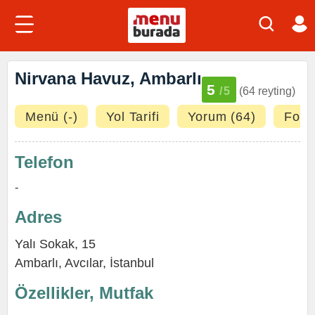
Nirvana Havuz, Ambarlı
5
/5
(64 reyting)
Menü (-)
Yol Tarifi
Yorum (64)
Fotoğ
Telefon
-
Adres
Yalı Sokak, 15
Ambarlı
,
Avcılar
,
İstanbul
Özellikler, Mutfak