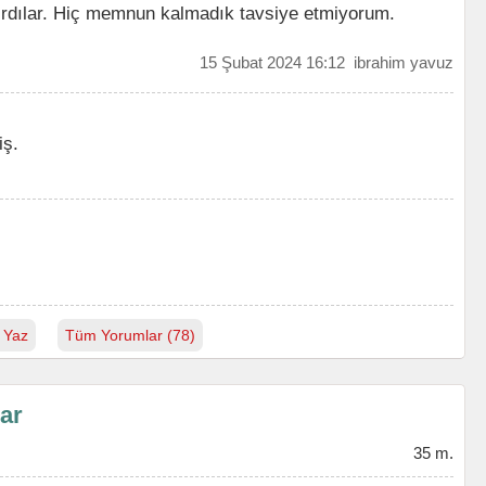
ştırdılar. Hiç memnun kalmadık tavsiye etmiyorum.
15 Şubat 2024 16:12
ibrahim yavuz
iş.
 Yaz
Tüm Yorumlar (78)
lar
35 m.