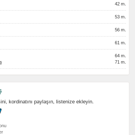
42 m.
53 m.
56 m.
61 m.
64 m.
uş
71 m.
ş
i, kordinatını paylaşın, listenize ekleyin.
onu
er