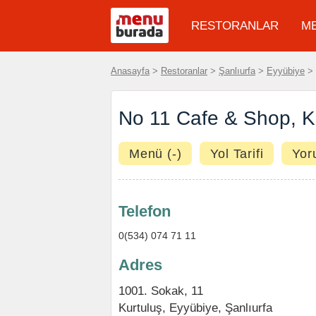
RESTORANLAR
M
Anasayfa
>
Restoranlar
>
Şanlıurfa
>
Eyyübiye
>
No 11 Cafe & Shop, K
Menü (-)
Yol Tarifi
Yor
Telefon
0(534) 074 71 11
Adres
1001. Sokak, 11
Kurtuluş
,
Eyyübiye
,
Şanlıurfa