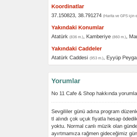
Koordinatlar
37.150823, 38.791274
(Harita ve GPS için 
Yakındaki Konumlar
Atatürk
,
Kamberiye
,
Ma
(836 m.)
(860 m.)
Yakındaki Caddeler
Atatürk Caddesi
,
Eyyüp Peyga
(953 m.)
Yorumlar
No 11 Cafe & Shop hakkında yorumlar
Sevgililer günü adına program düzenlen
tl alındı çok uçuk fiyatla hesap öded
yoktu. Normal canlı müzik olan günde
ayırtmamıza rağmen gideceğimiz gün b