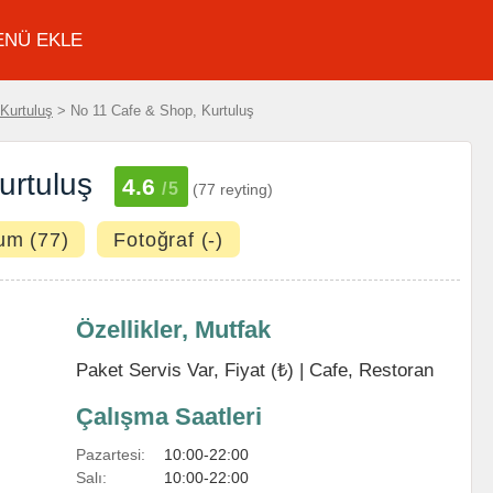
ENÜ EKLE
Kurtuluş
> No 11 Cafe & Shop, Kurtuluş
urtuluş
4.6
/5
(77 reyting)
um (77)
Fotoğraf (-)
Özellikler, Mutfak
Paket Servis Var, Fiyat (₺) |
Cafe
,
Restoran
Çalışma Saatleri
Pazartesi:
10:00-22:00
Salı:
10:00-22:00