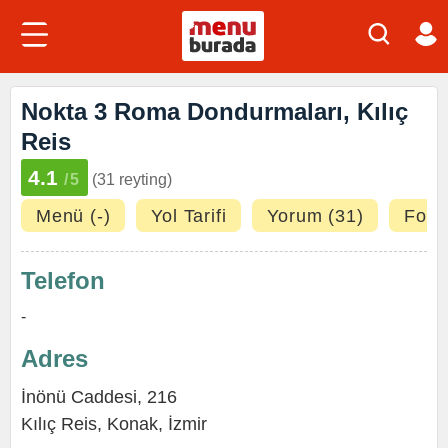
Nokta 3 Roma Dondurmaları, Kılıç
Reis
4.1
/5
(31 reyting)
Menü (-)
Yol Tarifi
Yorum (31)
Fotoğ
Telefon
-
Adres
İnönü Caddesi, 216
Kılıç Reis,
Konak
,
İzmir