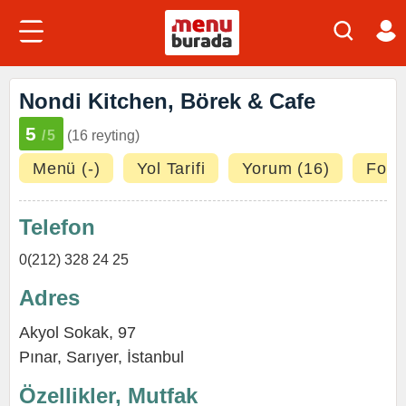
Nondi Kitchen, Börek & Cafe
5
/5
(16 reyting)
Menü (-)
Yol Tarifi
Yorum (16)
Fotoğ
Telefon
0(212) 328 24 25
Adres
Akyol Sokak, 97
Pınar
,
Sarıyer
,
İstanbul
Özellikler, Mutfak