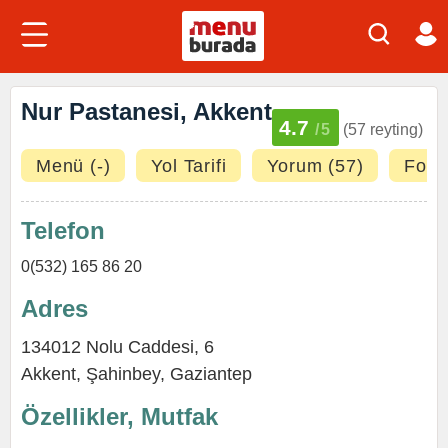
Nur Pastanesi, Akkent
4.7
/5
(57 reyting)
Menü (-)
Yol Tarifi
Yorum (57)
Fotoğ
Telefon
0(532) 165 86 20
Adres
134012 Nolu Caddesi, 6
Akkent
,
Şahinbey
,
Gaziantep
Özellikler, Mutfak