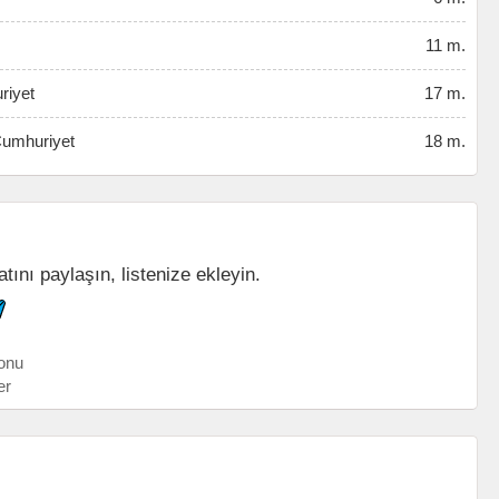
11 m.
riyet
17 m.
Cumhuriyet
18 m.
tını paylaşın, listenize ekleyin.
onu
er