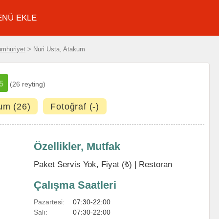
ENÜ EKLE
mhuriyet
> Nuri Usta, Atakum
/5
(26 reyting)
um (26)
Fotoğraf (-)
Özellikler, Mutfak
Paket Servis Yok, Fiyat (₺) |
Restoran
Çalışma Saatleri
Pazartesi:
07:30-22:00
Salı:
07:30-22:00