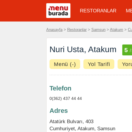
RESTORANLAR
M
Anasayfa
>
Restoranlar
>
Samsun
>
Atakum
>
Cu
Nuri Usta, Atakum
5
Menü (-)
Yol Tarifi
Yor
Telefon
0(362) 437 44 44
Adres
Atatürk Bulvarı, 403
Cumhuriyet
,
Atakum
,
Samsun