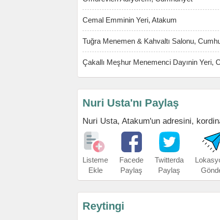
Cemal Emminin Yeri, Atakum
Tuğra Menemen & Kahvaltı Salonu, Cumhu
Çakallı Meşhur Menemenci Dayınin Yeri, 
Nuri Usta'nı Paylaş
Nuri Usta, Atakum'un adresini, kordina
Listeme
Facede
Twitterda
Lokasy
Ekle
Paylaş
Paylaş
Gönd
Reytingi