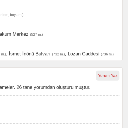
enlem, boylam.)
takum Merkez
(527 m.)
,
İsmet İnönü Bulvarı
,
Lozan Caddesi
 m.)
(732 m.)
(736 m.)
Yorum Yaz
emeler. 26 tane yorumdan oluşturulmuştur.