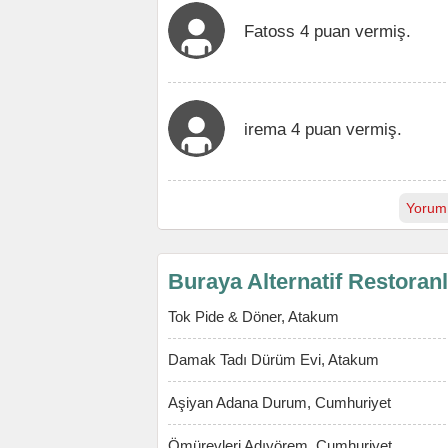
Fatoss 4 puan vermiş.
irema 4 puan vermiş.
Yorum
Buraya Alternatif Restoran
Tok Pide & Döner, Atakum
Damak Tadı Dürüm Evi, Atakum
Aşiyan Adana Durum, Cumhuriyet
Ömürevleri Adıyörem, Cumhuriyet