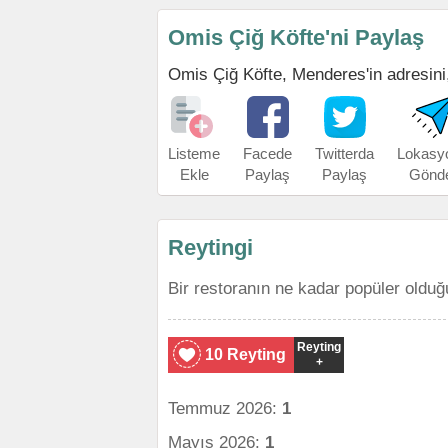
Omis Çiğ Köfte'ni Paylaş
Omis Çiğ Köfte, Menderes'in adresini, 
Listeme
Facede
Twitterda
Lokasy
Ekle
Paylaş
Paylaş
Gönd
Reytingi
Bir restoranın ne kadar popüler olduğ
Reyting
10 Reyting
+
Temmuz 2026:
1
Mayıs 2026:
1