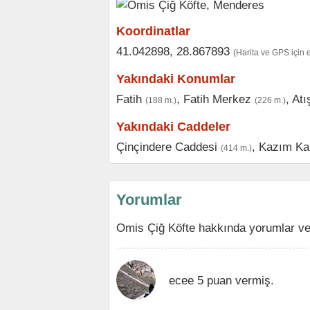
Koordinatlar
41.042898, 28.867893
(Harita ve GPS için 
Yakındaki Konumlar
Fatih
,
Fatih Merkez
,
Atı
(188 m.)
(226 m.)
Yakındaki Caddeler
Çinçindere Caddesi
,
Kazım Ka
(414 m.)
Yorumlar
Omis Çiğ Köfte hakkında yorumlar ve
ecee 5 puan vermiş.