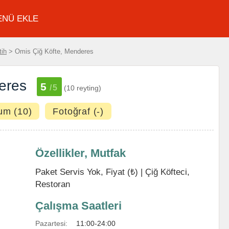
ENÜ EKLE
tih
> Omis Çiğ Köfte, Menderes
eres
5
/5
(10 reyting)
um (10)
Fotoğraf (-)
Özellikler, Mutfak
Paket Servis Yok, Fiyat (₺) |
Çiğ Köfteci
,
Restoran
Çalışma Saatleri
Pazartesi:
11:00-24:00