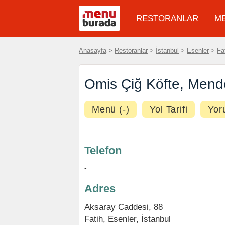
RESTORANLAR
M
Anasayfa
>
Restoranlar
>
İstanbul
>
Esenler
>
Fa
Omis Çiğ Köfte, Mend
Menü (-)
Yol Tarifi
Yor
Telefon
-
Adres
Aksaray Caddesi, 88
Fatih
,
Esenler
,
İstanbul