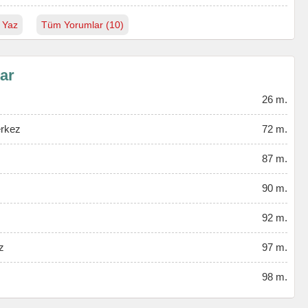
 Yaz
Tüm Yorumlar (10)
lar
26 m.
erkez
72 m.
87 m.
90 m.
92 m.
z
97 m.
98 m.