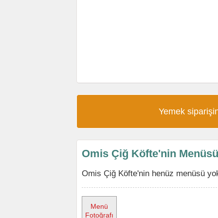
Yemek siparişin
Omis Çiğ Köfte'nin Menüs
Omis Çiğ Köfte'nin henüz menüsü yok,
Menü
Fotoğrafı