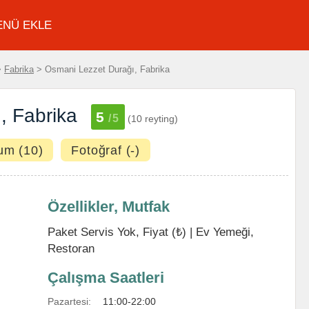
ENÜ EKLE
>
Fabrika
> Osmani Lezzet Durağı, Fabrika
, Fabrika
5
/5
(10 reyting)
um (10)
Fotoğraf (-)
Özellikler, Mutfak
Paket Servis Yok, Fiyat (₺) |
Ev Yemeği
,
Restoran
Çalışma Saatleri
Pazartesi:
11:00-22:00