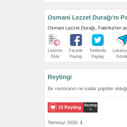
Osmani Lezzet Durağı'nı P
Osmani Lezzet Durağı, Fabrika'nın adre
Listeme
Facede
Twitterda
Lokasy
Ekle
Paylaş
Paylaş
Gönd
Reytingi
Bir restoranın ne kadar popüler olduğ
Reyting
10 Reyting
+
Temmuz 2026:
1