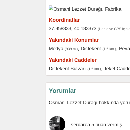
Koordinatlar
37.958333, 40.183373
(Harita ve GPS için 
Yakındaki Konumlar
Medya
,
Diclekent
,
Peya
(939 m.)
(1.5 km.)
Yakındaki Caddeler
Diclekent Bulvarı
,
Tekel Cadde
(1.5 km.)
Yorumlar
Osmani Lezzet Durağı hakkında yorum
serdarca 5 puan vermiş.