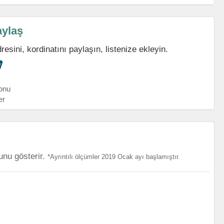
aylaş
sini, kordinatını paylaşın, listenize ekleyin.
onu
er
unu gösterir.
*Ayrıntılı ölçümler 2019 Ocak ayı başlamıştır.