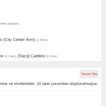
enlem, boylam.)
s (City Center Avm)
(1.8 km.)
si
,
Elazığ Caddesi
(1.7 km.)
(2.2 km.)
Yorum Yaz
lar ve incelemeler. 10 tane yorumdan oluşturulmuştur.