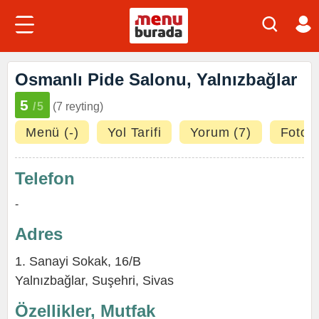
Osmanlı Pide Salonu, Yalnızbağlar
5
/5
(7 reyting)
Menü (-)
Yol Tarifi
Yorum (7)
Fotoğr
Telefon
-
Adres
1. Sanayi Sokak, 16/B
Yalnızbağlar
,
Suşehri
,
Sivas
Özellikler, Mutfak