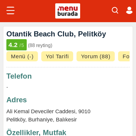
Otantik Beach Club, Pelitköy
4.2
/5
(88 reyting)
Menü (-)
Yol Tarifi
Yorum (88)
Fotoğ
Telefon
-
Adres
Ali Kemal Deveciler Caddesi, 9010
Pelitköy
,
Burhaniye
,
Balıkesir
Özellikler, Mutfak