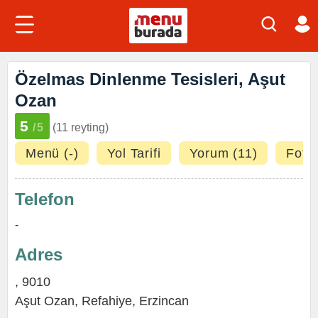
Özelmas Dinlenme Tesisleri, Aşut
Ozan
5
/5
(11 reyting)
Menü (-)
Yol Tarifi
Yorum (11)
Fotoğ
Telefon
-
Adres
, 9010
Aşut Ozan,
Refahiye
,
Erzincan