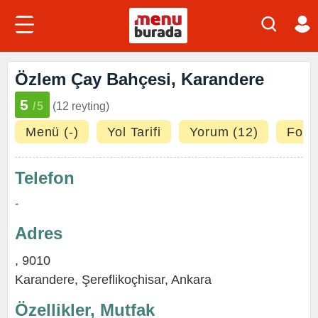
Özlem Çay Bahçesi, Karandere
5
/5
(12 reyting)
Menü (-)
Yol Tarifi
Yorum (12)
Fotoğ
Telefon
-
Adres
, 9010
Karandere,
Şereflikoçhisar
,
Ankara
Özellikler, Mutfak