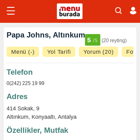
Papa Johns, Altınkum
5
/5
(20 reyting)
Menü (-)
Yol Tarifi
Yorum (20)
Fotoğ
Telefon
0(242) 225 19 99
Adres
414 Sokak, 9
Altınkum
,
Konyaaltı
,
Antalya
Özellikler, Mutfak