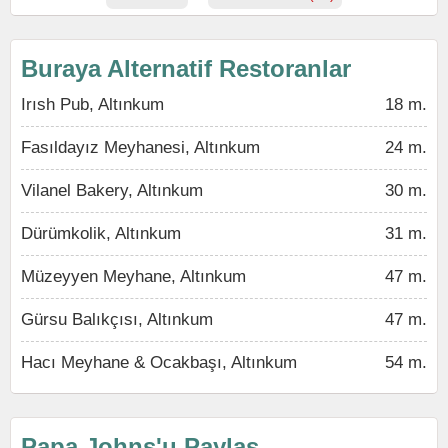
Buraya Alternatif Restoranlar
Irısh Pub, Altınkum
18 m.
Fasıldayız Meyhanesi, Altınkum
24 m.
Vilanel Bakery, Altınkum
30 m.
Dürümkolik, Altınkum
31 m.
Müzeyyen Meyhane, Altınkum
47 m.
Gürsu Balıkçısı, Altınkum
47 m.
Hacı Meyhane & Ocakbaşı, Altınkum
54 m.
Papa Johns'u Paylaş