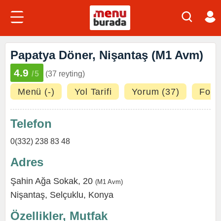
Papatya Döner, Nişantaş (M1 Avm)
4.9
/5
(37 reyting)
Menü (-)
Yol Tarifi
Yorum (37)
Fotoğ
Telefon
0(332) 238 83 48
Adres
Şahin Ağa Sokak, 20
(
M1 Avm
)
Nişantaş
,
Selçuklu
,
Konya
Özellikler, Mutfak