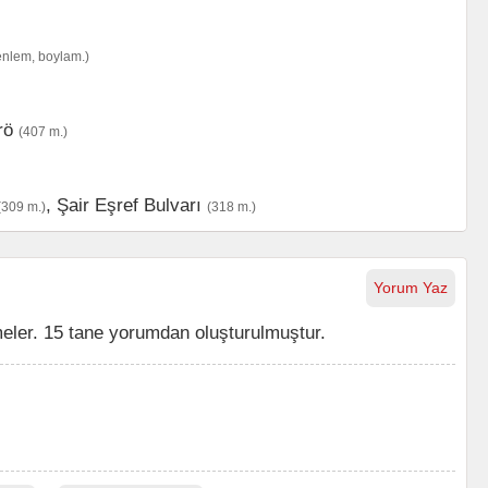
enlem, boylam.)
rö
(407 m.)
,
Şair Eşref Bulvarı
(309 m.)
(318 m.)
Yorum Yaz
eler. 15 tane yorumdan oluşturulmuştur.