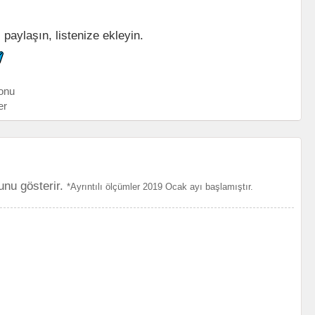
ı paylaşın, listenize ekleyin.
onu
er
unu gösterir.
*Ayrıntılı ölçümler 2019 Ocak ayı başlamıştır.