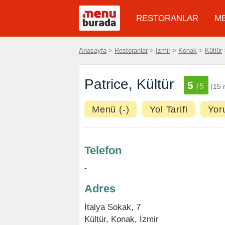
RESTORANLAR
M
Anasayfa
>
Restoranlar
>
İzmir
>
Konak
>
Kültür
>
Patrice, Kültür
5
/5
(15 
Menü (-)
Yol Tarifi
Yor
Telefon
-
Adres
İtalya Sokak, 7
Kültür
,
Konak
,
İzmir