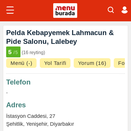
Pelda Kebapyemek Lahmacun &
Pide Salonu, Lalebey
5
/5
(16 reyting)
Menü (-)
Yol Tarifi
Yorum (16)
Fotoğ
Telefon
-
Adres
İstasyon Caddesi, 27
Şehitlik
,
Yenişehir
,
Diyarbakır