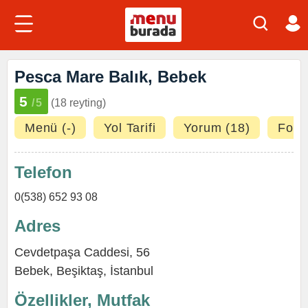
Pesca Mare Balık, Bebek
5
/5
(18 reyting)
Menü (-)
Yol Tarifi
Yorum (18)
Fotoğ
Telefon
0(538) 652 93 08
Adres
Cevdetpaşa Caddesi, 56
Bebek
,
Beşiktaş
,
İstanbul
Özellikler, Mutfak