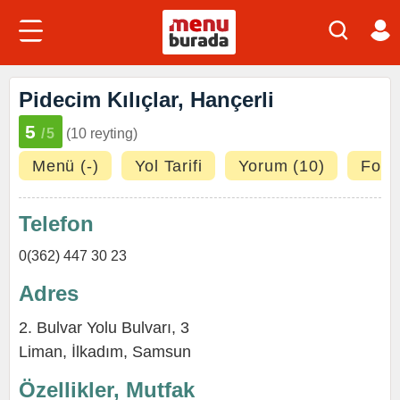
Pidecim Kılıçlar, Hançerli
5
/5
(10 reyting)
Menü (-)
Yol Tarifi
Yorum (10)
Fotoğ
Telefon
0(362) 447 30 23
Adres
2. Bulvar Yolu Bulvarı, 3
Liman
,
İlkadım
,
Samsun
Özellikler, Mutfak