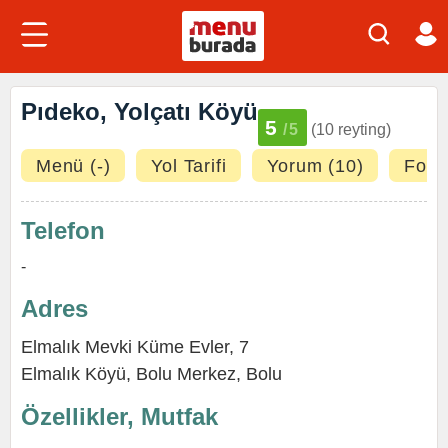
Pıdeko, Yolçatı Köyü
5
/5
(10 reyting)
Menü (-)
Yol Tarifi
Yorum (10)
Fotoğ
Telefon
-
Adres
Elmalık Mevki Küme Evler, 7
Elmalık Köyü
,
Bolu Merkez
,
Bolu
Özellikler, Mutfak