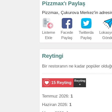
Pizzmax'ı Paylaş
Pizzmax, Çukurova Merkez'in adresini,
Listeme
Facede
Twitterda
Lokasy
Ekle
Paylaş
Paylaş
Gönd
Reytingi
Bir restoranın ne kadar popüler olduğ
Reyting
15 Reyting
+
Temmuz 2026:
1
Haziran 2026:
1