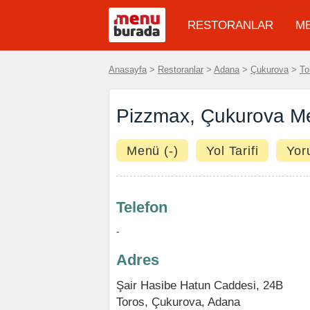
RESTORANLAR
M
Anasayfa
>
Restoranlar
>
Adana
>
Çukurova
>
To
Pizzmax, Çukurova M
Menü (-)
Yol Tarifi
Yor
Telefon
-
Adres
Şair Hasibe Hatun Caddesi, 24B
Toros
,
Çukurova
,
Adana