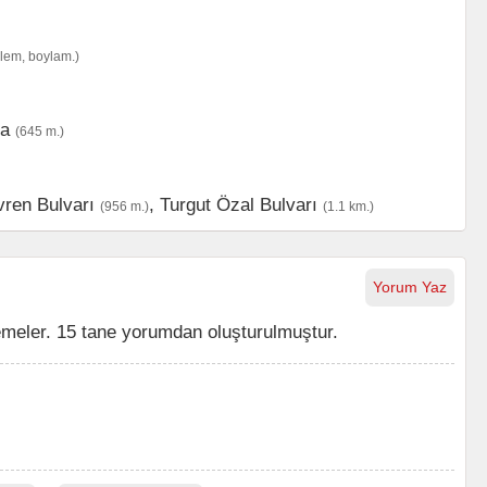
nlem, boylam.)
a
(645 m.)
ren Bulvarı
,
Turgut Özal Bulvarı
(956 m.)
(1.1 km.)
Yorum Yaz
meler. 15 tane yorumdan oluşturulmuştur.