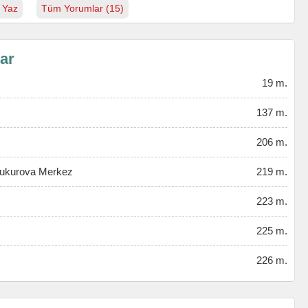
 Yaz
Tüm Yorumlar (15)
lar
19 m.
137 m.
206 m.
Çukurova Merkez
219 m.
223 m.
225 m.
226 m.