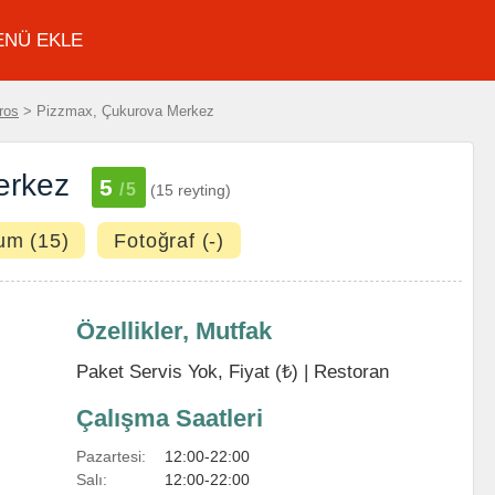
ENÜ EKLE
ros
> Pizzmax, Çukurova Merkez
erkez
5
/5
(15 reyting)
um (15)
Fotoğraf (-)
Özellikler, Mutfak
Paket Servis Yok, Fiyat (₺) |
Restoran
Çalışma Saatleri
Pazartesi:
12:00-22:00
Salı:
12:00-22:00