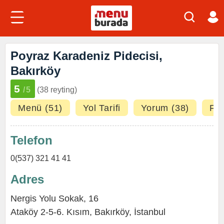
Poyraz Karadeniz Pidecisi,
Bakırköy
5
/5
(38 reyting)
Menü (51)
Yol Tarifi
Yorum (38)
Fot
Telefon
0(537) 321 41 41
Adres
Nergis Yolu Sokak, 16
Ataköy 2-5-6. Kısım,
Bakırköy
,
İstanbul