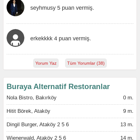
seyhmusy 5 puan vermiş.
erkekkkk 4 puan vermiş.
Yorum Yaz
Tüm Yorumlar (38)
Buraya Alternatif Restoranlar
Nola Bistro, Bakırköy
0 m.
Hitit Börek, Ataköy
9 m.
Dingil Burger, Ataköy 2 5 6
13 m.
Wienerwald, Ataköy 2 5 6
14 m.