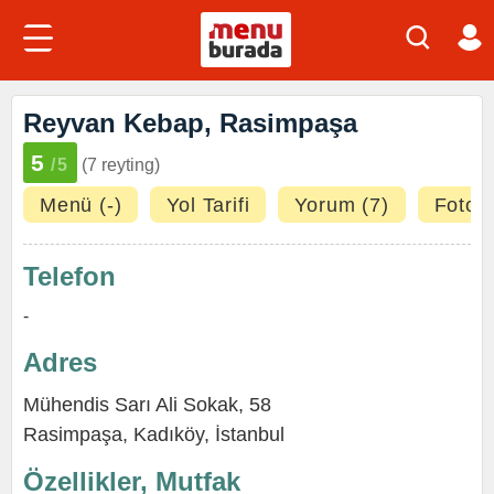
Reyvan Kebap, Rasimpaşa
5
/5
(7 reyting)
Menü (-)
Yol Tarifi
Yorum (7)
Fotoğr
Telefon
-
Adres
Mühendis Sarı Ali Sokak, 58
Rasimpaşa
,
Kadıköy
,
İstanbul
Özellikler, Mutfak