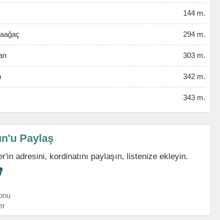
144 m.
raağaç
294 m.
an
303 m.
n
342 m.
343 m.
n'u Paylaş
n adresini, kordinatını paylaşın, listenize ekleyin.
onu
er