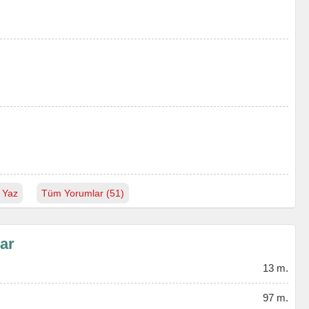
 Yaz
Tüm Yorumlar (51)
lar
13 m.
97 m.