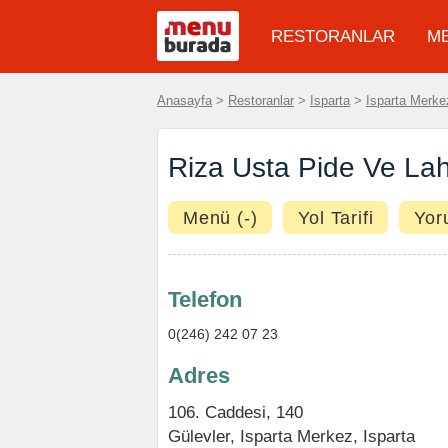
RESTORANLAR
M
Anasayfa
>
Restoranlar
>
Isparta
>
Isparta Merke
Riza Usta Pide Ve La
Menü (-)
Yol Tarifi
Yor
Telefon
0(246) 242 07 23
Adres
106. Caddesi, 140
Gülevler,
Isparta Merkez
,
Isparta