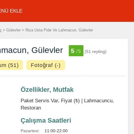
ENÜ EKLE
z
> Gülevler > Riza Usta Pide Ve Lahmacun, Gülevler
hmacun, Gülevler
5
/5
(51 reyting)
um (51)
Fotoğraf (-)
Özellikler, Mutfak
Paket Servis Var, Fiyat (₺) |
Lahmacuncu
,
Restoran
Çalışma Saatleri
Pazartesi:
11:00-22:00