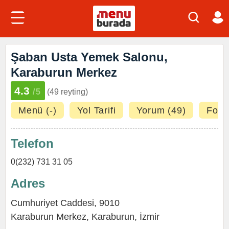
Şaban Usta Yemek Salonu,
Karaburun Merkez
4.3
/5
(49 reyting)
Menü (-)
Yol Tarifi
Yorum (49)
Fotoğ
Telefon
0(232) 731 31 05
Adres
Cumhuriyet Caddesi, 9010
Karaburun Merkez,
Karaburun
,
İzmir