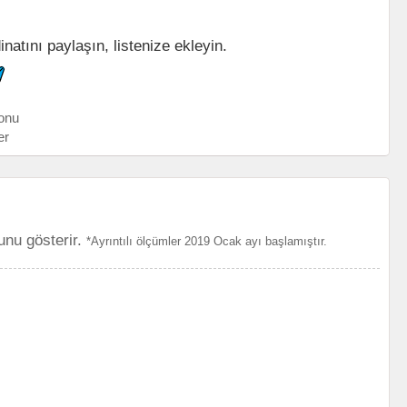
natını paylaşın, listenize ekleyin.
onu
er
unu gösterir.
*Ayrıntılı ölçümler 2019 Ocak ayı başlamıştır.