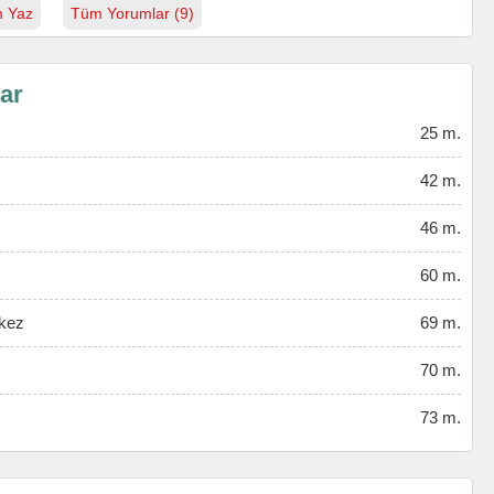
 Yaz
Tüm Yorumlar (9)
lar
25 m.
42 m.
46 m.
60 m.
kez
69 m.
70 m.
73 m.