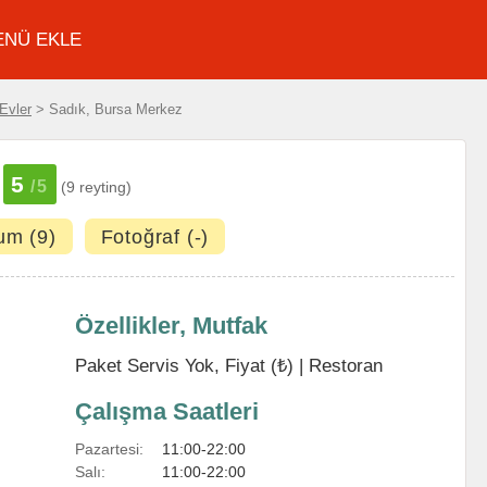
ENÜ EKLE
Evler
> Sadık, Bursa Merkez
5
/5
(9 reyting)
um (9)
Fotoğraf (-)
Özellikler, Mutfak
Paket Servis Yok, Fiyat (₺) |
Restoran
Çalışma Saatleri
Pazartesi:
11:00-22:00
Salı:
11:00-22:00