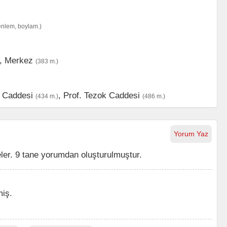
enlem, boylam.)
,
Merkez
(383 m.)
 Caddesi
,
Prof. Tezok Caddesi
(434 m.)
(486 m.)
Yorum Yaz
er. 9 tane yorumdan oluşturulmuştur.
iş.