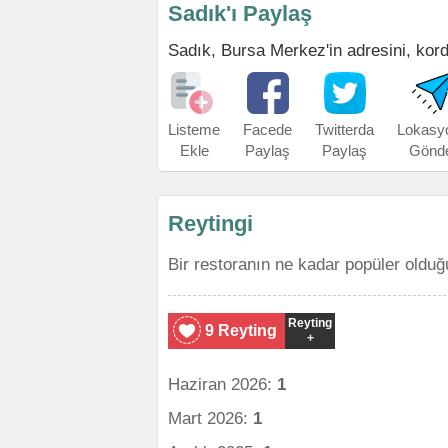
Sadık'ı Paylaş
Sadık, Bursa Merkez'in adresini, kordi
Listeme
Facede
Twitterda
Lokasy
Ekle
Paylaş
Paylaş
Gönd
Reytingi
Bir restoranın ne kadar popüler olduğ
Reyting
9 Reyting
+
Haziran 2026:
1
Mart 2026:
1