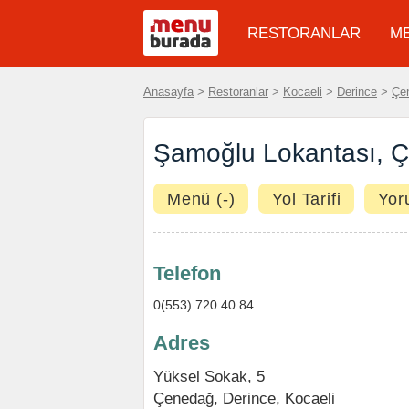
RESTORANLAR
M
Anasayfa
>
Restoranlar
>
Kocaeli
>
Derince
>
Çe
Şamoğlu Lokantası, 
Menü (-)
Yol Tarifi
Yor
Telefon
0(553) 720 40 84
Adres
Yüksel Sokak, 5
Çenedağ
,
Derince
,
Kocaeli