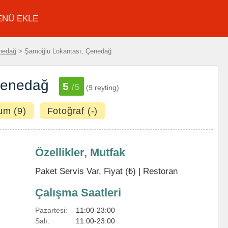
ENÜ EKLE
nedağ
> Şamoğlu Lokantası, Çenedağ
Çenedağ
5
/5
(9 reyting)
um (9)
Fotoğraf (-)
Özellikler, Mutfak
Paket Servis Var, Fiyat (₺) |
Restoran
Çalışma Saatleri
Pazartesi:
11:00-23:00
Salı:
11:00-23:00