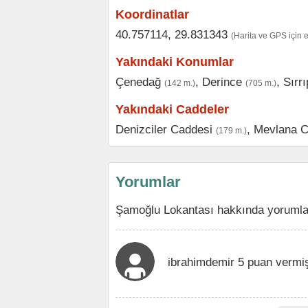
Koordinatlar
40.757114, 29.831343
(Harita ve GPS için 
Yakındaki Konumlar
Çenedağ
,
Derince
,
Sırr
(142 m.)
(705 m.)
Yakındaki Caddeler
Denizciler Caddesi
,
Mevlana C
(179 m.)
Yorumlar
Şamoğlu Lokantası hakkında yorumlar
ibrahimdemir 5 puan vermi