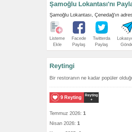
Şamoğlu Lokantası'nı Payl
Şamoğlu Lokantası, Çenedağ'ın adresin
Listeme
Facede
Twitterda
Lokasy
Ekle
Paylaş
Paylaş
Gönd
Reytingi
Bir restoranın ne kadar popüler olduğ
Reyting
9 Reyting
+
Temmuz 2026:
1
Nisan 2026:
1