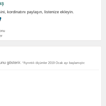
aş
i, kordinatını paylaşın, listenize ekleyin.
onu
er
unu gösterir.
*Ayrıntılı ölçümler 2019 Ocak ayı başlamıştır.