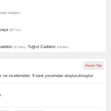
enlem, boylam.)
ıpaşa
(977 m.)
addesi
,
Tuğrul Caddesi
(3.2 km.)
(3.8 km.)
Yorum Yaz
 ve incelemeler. 9 tane yorumdan oluşturulmuştur.
ş.