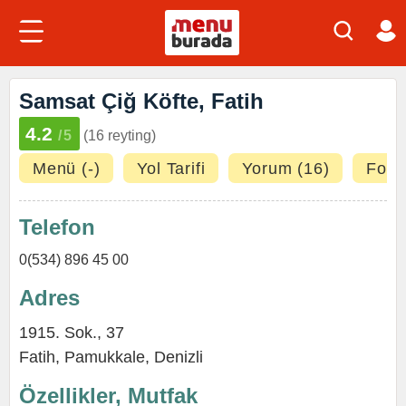
Samsat Çiğ Köfte, Fatih
4.2
/5
(16 reyting)
Menü (-)
Yol Tarifi
Yorum (16)
Fotoğ
Telefon
0(534) 896 45 00
Adres
1915. Sok., 37
Fatih
,
Pamukkale
,
Denizli
Özellikler, Mutfak