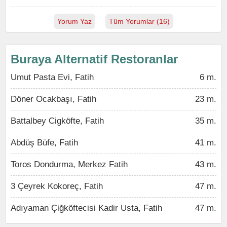
Yorum Yaz
Tüm Yorumlar (16)
Buraya Alternatif Restoranlar
Umut Pasta Evi, Fatih
6 m.
Döner Ocakbaşı, Fatih
23 m.
Battalbey Cigköfte, Fatih
35 m.
Abdüş Büfe, Fatih
41 m.
Toros Dondurma, Merkez Fatih
43 m.
3 Çeyrek Kokoreç, Fatih
47 m.
Adıyaman Çiğköftecisi Kadir Usta, Fatih
47 m.