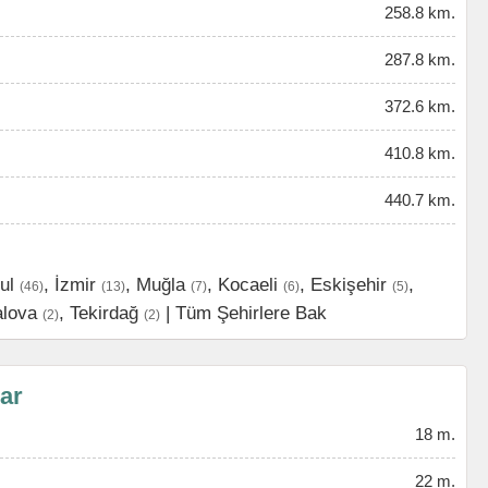
258.8 km.
287.8 km.
372.6 km.
410.8 km.
440.7 km.
ul
,
İzmir
,
Muğla
,
Kocaeli
,
Eskişehir
,
(46)
(13)
(7)
(6)
(5)
alova
,
Tekirdağ
|
Tüm Şehirlere Bak
(2)
(2)
lar
18 m.
22 m.