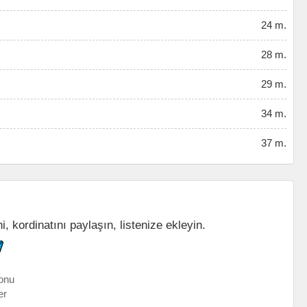
24 m.
28 m.
29 m.
34 m.
37 m.
, kordinatını paylaşın, listenize ekleyin.
onu
er