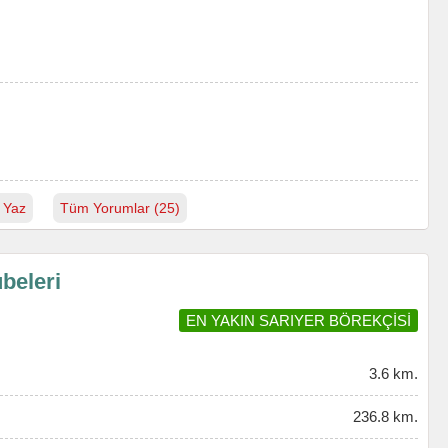
 Yaz
Tüm Yorumlar (25)
beleri
EN YAKIN SARIYER BÖREKÇİSİ
3.6 km.
236.8 km.