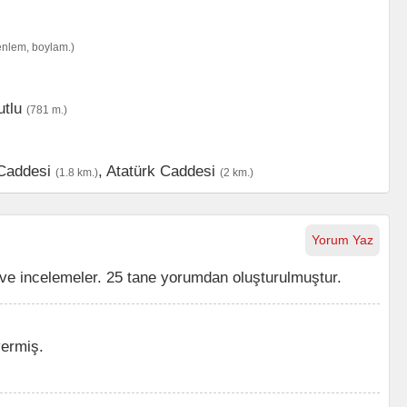
enlem, boylam.)
tlu
(781 m.)
Caddesi
,
Atatürk Caddesi
(1.8 km.)
(2 km.)
Yorum Yaz
ve incelemeler. 25 tane yorumdan oluşturulmuştur.
ermiş.