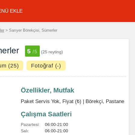
ENÜ EKLE
ler
> Sarıyer Börekçisi, Sümerler
erler
5
/5
(25 reyting)
um (25)
Fotoğraf (-)
Özellikler, Mutfak
Paket Servis Yok, Fiyat (₺) |
Börekçi
,
Pastane
Çalışma Saatleri
Pazartesi:
06:00-21:00
Salı:
06:00-21:00