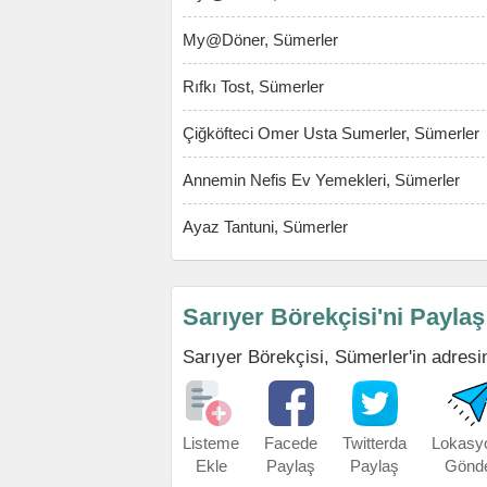
My@Döner, Sümerler
Rıfkı Tost, Sümerler
Çiğköfteci Omer Usta Sumerler, Sümerler
Annemin Nefis Ev Yemekleri, Sümerler
Ayaz Tantuni, Sümerler
Sarıyer Börekçisi'ni Paylaş
Sarıyer Börekçisi, Sümerler'in adresini
Listeme
Facede
Twitterda
Lokasy
Ekle
Paylaş
Paylaş
Gönd