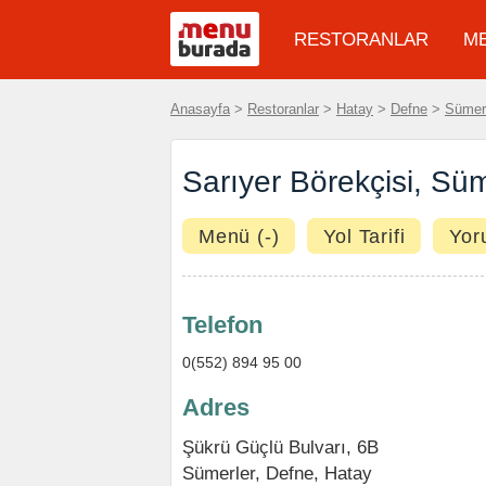
RESTORANLAR
M
Anasayfa
>
Restoranlar
>
Hatay
>
Defne
>
Sümer
Sarıyer Börekçisi, Süm
Menü (-)
Yol Tarifi
Yor
Telefon
0(552) 894 95 00
Adres
Şükrü Güçlü Bulvarı, 6B
Sümerler
,
Defne
,
Hatay