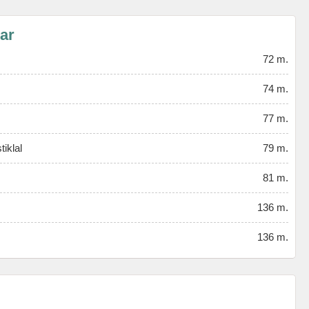
lar
72 m.
74 m.
77 m.
iklal
79 m.
81 m.
136 m.
136 m.