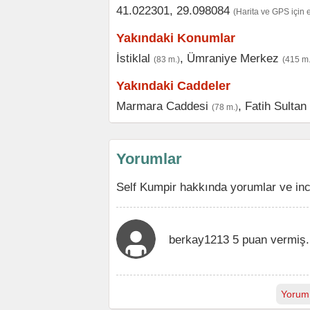
41.022301, 29.098084
(Harita ve GPS için 
Yakındaki Konumlar
İstiklal
,
Ümraniye Merkez
(83 m.)
(415 m.
Yakındaki Caddeler
Marmara Caddesi
,
Fatih Sulta
(78 m.)
Yorumlar
Self Kumpir hakkında yorumlar ve inc
berkay1213 5 puan vermiş.
Yorum