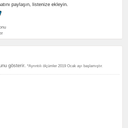
natını paylaşın, listenize ekleyin.
onu
er
unu gösterir.
*Ayrıntılı ölçümler 2019 Ocak ayı başlamıştır.