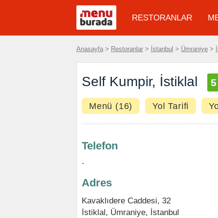
RESTORANLAR
M
Anasayfa
>
Restoranlar
>
İstanbul
>
Ümraniye
>
İ
Self Kumpir, İstiklal
Menü (16)
Yol Tarifi
Y
Telefon
-
Adres
Kavaklıdere Caddesi, 32
İstiklal
,
Ümraniye
,
İstanbul