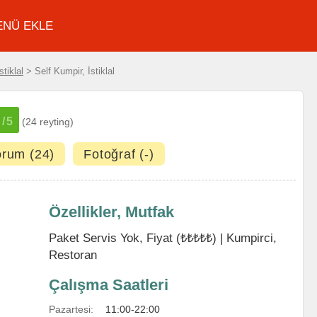
ENÜ EKLE
stiklal
> Self Kumpir, İstiklal
5
/5
(24 reyting)
orum (24)
Fotoğraf (-)
Özellikler, Mutfak
Paket Servis Yok, Fiyat (₺₺₺₺₺) |
Kumpirci
,
Restoran
Çalışma Saatleri
Pazartesi:
11:00-22:00