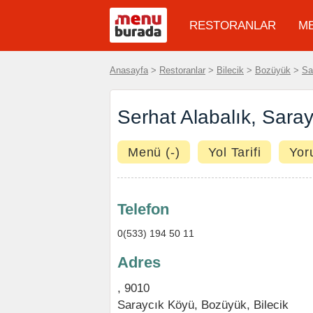
RESTORANLAR
M
Anasayfa
>
Restoranlar
>
Bilecik
>
Bozüyük
>
Sa
Serhat Alabalık, Sara
Menü (-)
Yol Tarifi
Yor
Telefon
0(533) 194 50 11
Adres
, 9010
Saraycık Köyü
,
Bozüyük
,
Bilecik