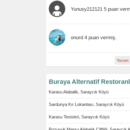
Yunusy212121 5 puan verm
onurd 4 puan vermiş.
Yorum 
Buraya Alternatif Restoran
Karasu Alabalik, Saraycık Köyü
Sardunya Kır Lokantası, Saraycık Köyü
Karasu Tesisleri, Saraycık Köyü
Bozuyuk Mersu Alabalık Çiftliği, Saraycık