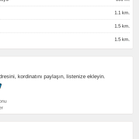
1.1 km.
1.5 km.
1.5 km.
esini, kordinatını paylaşın, listenize ekleyin.
onu
er