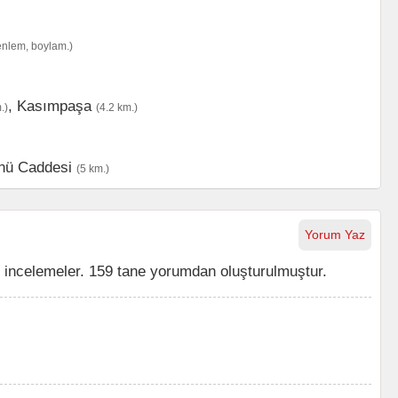
enlem, boylam.)
,
Kasımpaşa
.)
(4.2 km.)
nü Caddesi
(5 km.)
Yorum Yaz
 incelemeler. 159 tane yorumdan oluşturulmuştur.