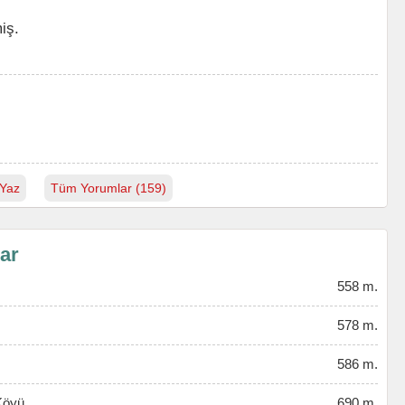
iş.
Yaz
Tüm Yorumlar (159)
lar
558 m.
578 m.
586 m.
 Köyü
690 m.