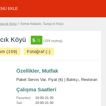
ENÜ EKLE
raycık Köyü
> Serhat Alabalık, Saraycık Köyü
ycık Köyü
5
/5
(159 reyting)
um (159)
Fotoğraf (-)
Özellikler, Mutfak
Paket Servis Var, Fiyat (₺) |
Balıkçı
,
Restoran
Çalışma Saatleri
Pazartesi:
10:00-21:30
Salı:
10:00-21:30