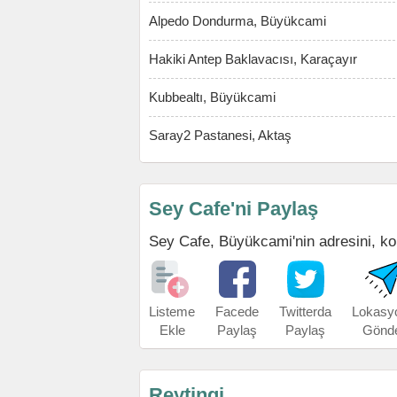
Alpedo Dondurma, Büyükcami
Hakiki Antep Baklavacısı, Karaçayır
Kubbealtı, Büyükcami
Saray2 Pastanesi, Aktaş
Sey Cafe'ni Paylaş
Sey Cafe, Büyükcami'nin adresini, kord
Listeme
Facede
Twitterda
Lokasy
Ekle
Paylaş
Paylaş
Gönd
Reytingi