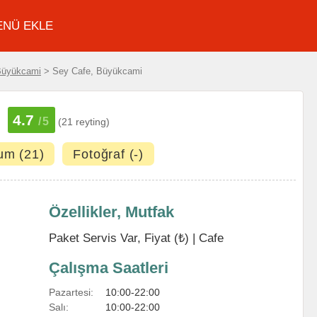
ENÜ EKLE
Büyükcami
> Sey Cafe, Büyükcami
4.7
/5
(21 reyting)
um (21)
Fotoğraf (-)
Özellikler, Mutfak
Paket Servis Var, Fiyat (₺) |
Cafe
Çalışma Saatleri
Pazartesi:
10:00-22:00
Salı:
10:00-22:00