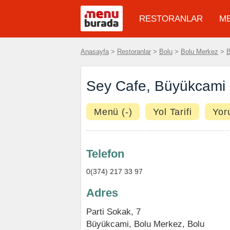
RESTORANLAR
M
Anasayfa
>
Restoranlar
>
Bolu
>
Bolu Merkez
>
Sey Cafe, Büyükcami
Menü (-)
Yol Tarifi
Yor
Telefon
0(374) 217 33 97
Adres
Parti Sokak, 7
Büyükcami
,
Bolu Merkez
,
Bolu