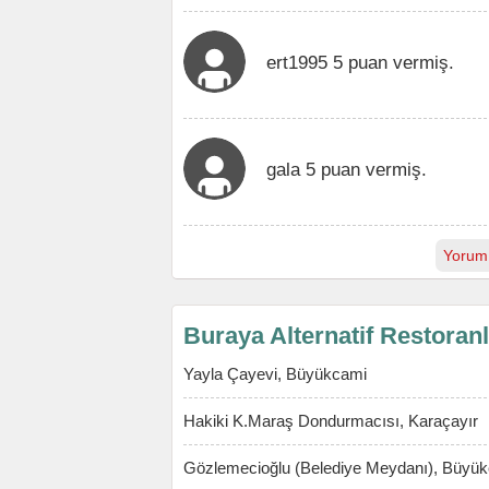
ert1995 5 puan vermiş.
gala 5 puan vermiş.
Yorum
Buraya Alternatif Restoran
Yayla Çayevi, Büyükcami
Hakiki K.Maraş Dondurmacısı, Karaçayır
Gözlemecioğlu (Belediye Meydanı), Büyü