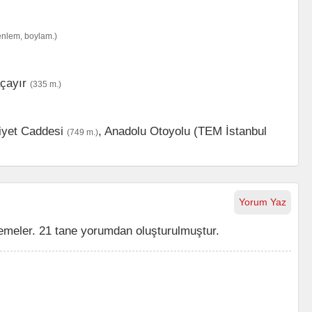
enlem, boylam.)
çayır
(335 m.)
yet Caddesi
,
Anadolu Otoyolu (TEM İstanbul
(749 m.)
Yorum Yaz
emeler. 21 tane yorumdan oluşturulmuştur.