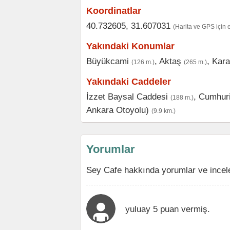
Koordinatlar
40.732605, 31.607031
(Harita ve GPS için 
Yakındaki Konumlar
Büyükcami
,
Aktaş
,
Kara
(126 m.)
(265 m.)
Yakındaki Caddeler
İzzet Baysal Caddesi
,
Cumhuri
(188 m.)
Ankara Otoyolu)
(9.9 km.)
Yorumlar
Sey Cafe hakkında yorumlar ve incel
yuluay 5 puan vermiş.