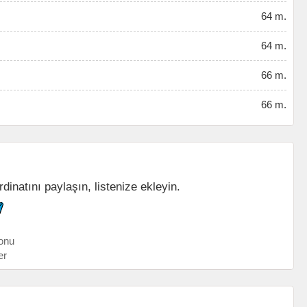
64 m.
64 m.
66 m.
66 m.
inatını paylaşın, listenize ekleyin.
onu
er