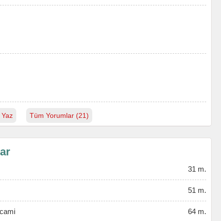
 Yaz
Tüm Yorumlar (21)
lar
31 m.
51 m.
kcami
64 m.