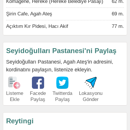
Komagene, Hereke (Hereke Belediye Pasajı)
62 m.
Şirin Cafe, Agah Ateş
69 m.
Açıktım Kır Pidesi, Hacı Akif
77 m.
Seyidoğulları Pastanesi'ni Paylaş
Seyidoğulları Pastanesi, Agah Ateş'in adresini,
kordinatını paylaşın, listenize ekleyin.
Listeme
Facede
Twitterda
Lokasyonu
Ekle
Paylaş
Paylaş
Gönder
Reytingi