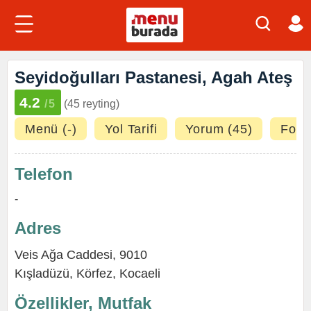
Seyidoğulları Pastanesi, Agah Ateş
4.2
/5
(45 reyting)
Menü (-)
Yol Tarifi
Yorum (45)
Fotoğ
Telefon
-
Adres
Veis Ağa Caddesi, 9010
Kışladüzü,
Körfez
,
Kocaeli
Özellikler, Mutfak