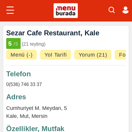
Sezar Cafe Restaurant, Kale
5
/5
(21 reyting)
Menü (-)
Yol Tarifi
Yorum (21)
Fotoğ
Telefon
0(536) 746 33 37
Adres
Cumhuriyet M. Meydan, 5
Kale
,
Mut
,
Mersin
Özellikler, Mutfak