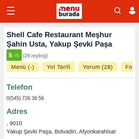
Shell Cafe Restaurant Meşhur
Şahin Usta, Yakup Şevki Paşa
5
/5
(28 reyting)
Menü (-)
Yol Tarifi
Yorum (28)
Fotoğ
Telefon
0(545) 726 36 56
Adres
, 9010
Yakup Şevki Paşa,
Bolvadin
,
Afyonkarahisar