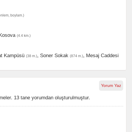
enlem, boylam.)
Kosova
(4.4 km.)
bat Kampüsü
,
Soner Sokak
,
Mesaj Caddesi
(38 m.)
(874 m.)
Yorum Yaz
meler. 13 tane yorumdan oluşturulmuştur.