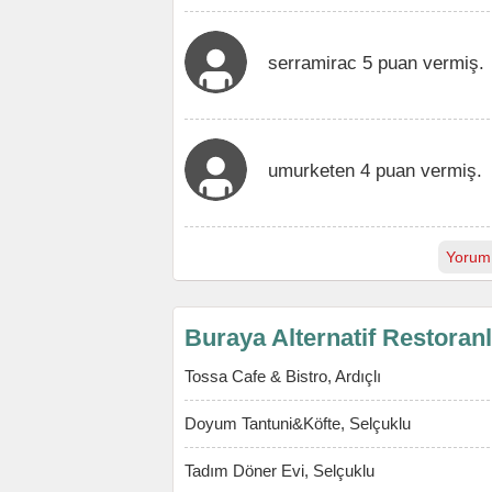
serramirac 5 puan vermiş.
umurketen 4 puan vermiş.
Yorum
Buraya Alternatif Restoran
Tossa Cafe & Bistro, Ardıçlı
Doyum Tantuni&Köfte, Selçuklu
Tadım Döner Evi, Selçuklu