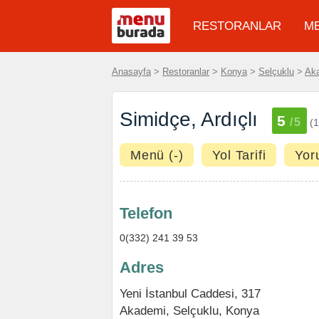
RESTORANLAR
M
Anasayfa
>
Restoranlar
>
Konya
>
Selçuklu
>
Ak
Simidçe, Ardıçlı
5
/5
(1
Menü (-)
Yol Tarifi
Yor
Telefon
0(332) 241 39 53
Adres
Yeni İstanbul Caddesi, 317
Akademi
,
Selçuklu
,
Konya