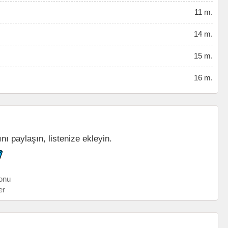
11 m.
14 m.
15 m.
16 m.
ını paylaşın, listenize ekleyin.
onu
er