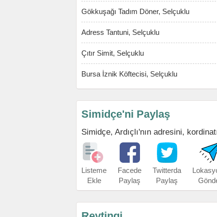
Gökkuşağı Tadım Döner, Selçuklu
Adress Tantuni, Selçuklu
Çıtır Simit, Selçuklu
Bursa İznik Köftecisi, Selçuklu
Simidçe'ni Paylaş
Simidçe, Ardıçlı'nın adresini, kordinat
Listeme
Facede
Twitterda
Lokasy
Ekle
Paylaş
Paylaş
Gönd
Reytingi