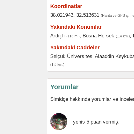
Koordinatlar
38.021943, 32.513631
(Harita ve GPS için 
Yakındaki Konumlar
Ardıçlı
,
Bosna Hersek
,
(116 m.)
(1.4 km.)
Yakındaki Caddeler
Selçuk Üniversitesi Alaaddin Keyku
(1.5 km.)
Yorumlar
Simidçe hakkında yorumlar ve incele
yenis 5 puan vermiş.