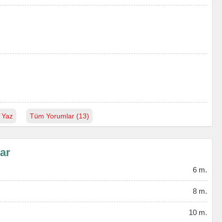
 Yaz
Tüm Yorumlar (13)
lar
6 m.
8 m.
10 m.