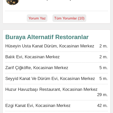
Yorum Yaz
Tüm Yorumlar (10)
Buraya Alternatif Restoranlar
Hüseyin Usta Kanat Dürüm, Kocasinan Merkez
2 m.
Balık Evi, Kocasinan Merkez
2 m.
Zarif Çiğköfte, Kocasinan Merkez
5 m.
Seyyid Kanat Ve Dürüm Evi, Kocasinan Merkez
5 m.
Huzur Havuzbaşı Restaurant, Kocasinan Merkez
29 m.
Ezgi Kanat Evi, Kocasinan Merkez
42 m.