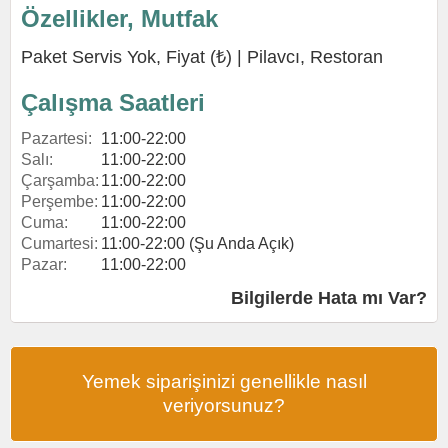
Özellikler, Mutfak
Paket Servis Yok, Fiyat (₺) |
Pilavcı
,
Restoran
Çalışma Saatleri
Pazartesi:
11:00-22:00
Salı:
11:00-22:00
Çarşamba:
11:00-22:00
Perşembe:
11:00-22:00
Cuma:
11:00-22:00
Cumartesi:
11:00-22:00 (Şu Anda Açık)
Pazar:
11:00-22:00
Bilgilerde Hata mı Var?
Yemek siparişinizi genellikle nasıl
veriyorsunuz?