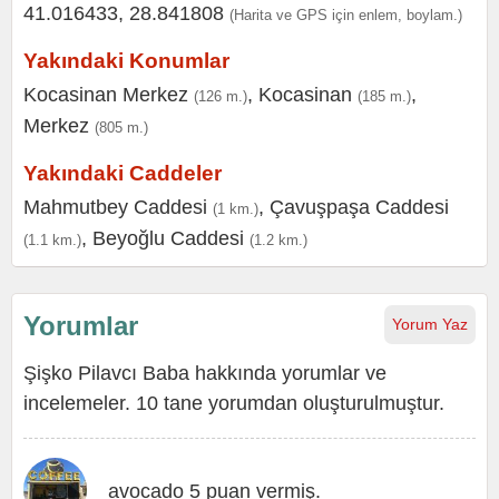
41.016433, 28.841808
(Harita ve GPS için enlem, boylam.)
Yakındaki Konumlar
Kocasinan Merkez
,
Kocasinan
,
(126 m.)
(185 m.)
Merkez
(805 m.)
Yakındaki Caddeler
Mahmutbey Caddesi
,
Çavuşpaşa Caddesi
(1 km.)
,
Beyoğlu Caddesi
(1.1 km.)
(1.2 km.)
Yorumlar
Yorum Yaz
Şişko Pilavcı Baba hakkında yorumlar ve
incelemeler. 10 tane yorumdan oluşturulmuştur.
avocado 5 puan vermiş.