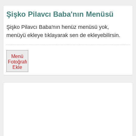
Şişko Pilavcı Baba'nın Menüsü
Şişko Pilavcı Baba'nın henüz menüsü yok,
menüyü ekleye tıklayarak sen de ekleyebilirsin.
Menü
Fotoğrafı
Ekle