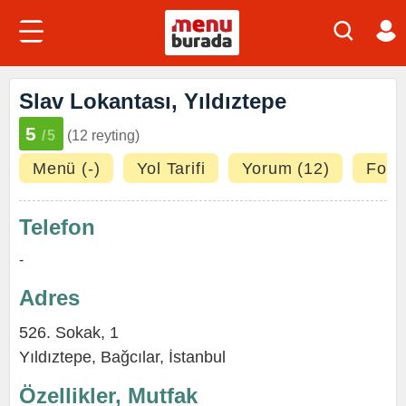
Slav Lokantası, Yıldıztepe
5
/5
(12 reyting)
Menü (-)
Yol Tarifi
Yorum (12)
Fotoğ
Telefon
-
Adres
526. Sokak, 1
Yıldıztepe
,
Bağcılar
,
İstanbul
Özellikler, Mutfak