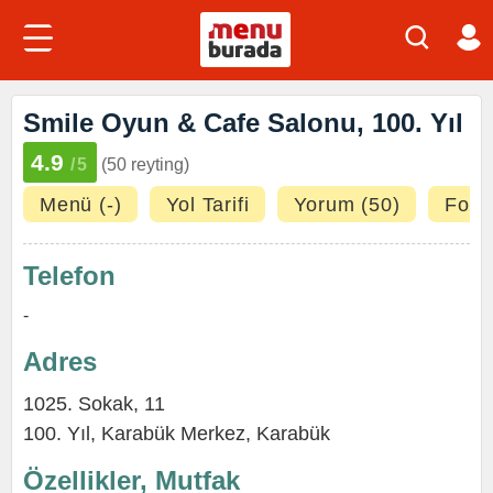
Smile Oyun & Cafe Salonu, 100. Yıl
4.9
/5
(50 reyting)
Menü (-)
Yol Tarifi
Yorum (50)
Fotoğ
Telefon
-
Adres
1025. Sokak, 11
100. Yıl
,
Karabük Merkez
,
Karabük
Özellikler, Mutfak