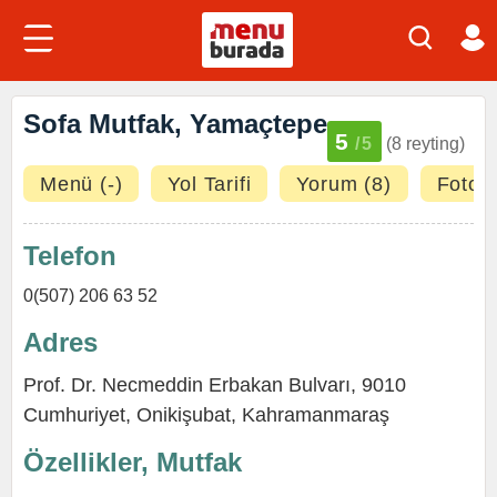
Sofa Mutfak, Yamaçtepe
5
/5
(8 reyting)
Menü (-)
Yol Tarifi
Yorum (8)
Fotoğr
Telefon
0(507) 206 63 52
Adres
Prof. Dr. Necmeddin Erbakan Bulvarı, 9010
Cumhuriyet,
Onikişubat
,
Kahramanmaraş
Özellikler, Mutfak