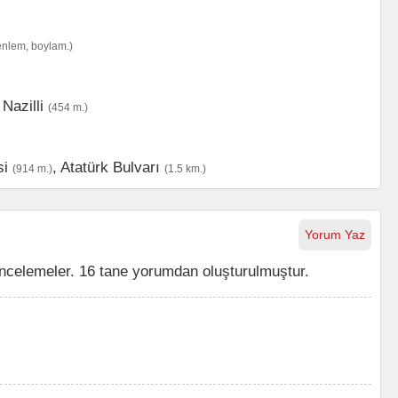
enlem, boylam.)
,
Nazilli
(454 m.)
si
,
Atatürk Bulvarı
(914 m.)
(1.5 km.)
Yorum Yaz
celemeler. 16 tane yorumdan oluşturulmuştur.