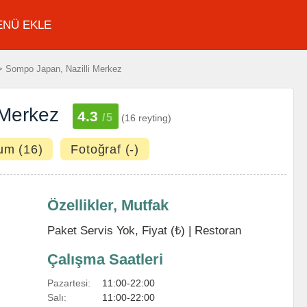
ENÜ EKLE
 Sompo Japan, Nazilli Merkez
 Merkez
4.3
/5
(16 reyting)
um (16)
Fotoğraf (-)
Özellikler, Mutfak
Paket Servis Yok, Fiyat (₺) |
Restoran
Çalışma Saatleri
Pazartesi:
11:00-22:00
Salı:
11:00-22:00