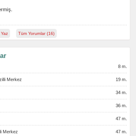
ermiş.
 Yaz
Tüm Yorumlar (16)
lar
8 m.
zilli Merkez
19 m.
34 m.
36 m.
47 m.
li Merkez
47 m.