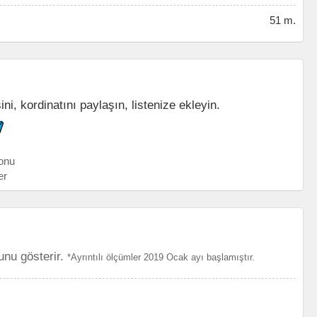
51 m.
i, kordinatını paylaşın, listenize ekleyin.
onu
er
unu gösterir.
*Ayrıntılı ölçümler 2019 Ocak ayı başlamıştır.