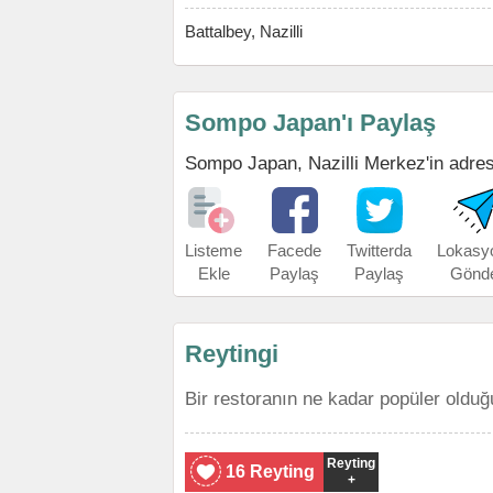
Battalbey, Nazilli
Sompo Japan'ı Paylaş
Sompo Japan, Nazilli Merkez'in adresin
Listeme
Facede
Twitterda
Lokasy
Ekle
Paylaş
Paylaş
Gönd
Reytingi
Bir restoranın ne kadar popüler olduğ
Reyting
16 Reyting
+