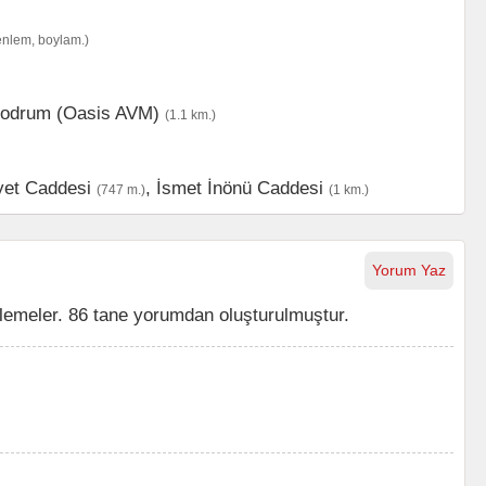
enlem, boylam.)
odrum (Oasis AVM)
(1.1 km.)
et Caddesi
,
İsmet İnönü Caddesi
(747 m.)
(1 km.)
Yorum Yaz
lemeler. 86 tane yorumdan oluşturulmuştur.