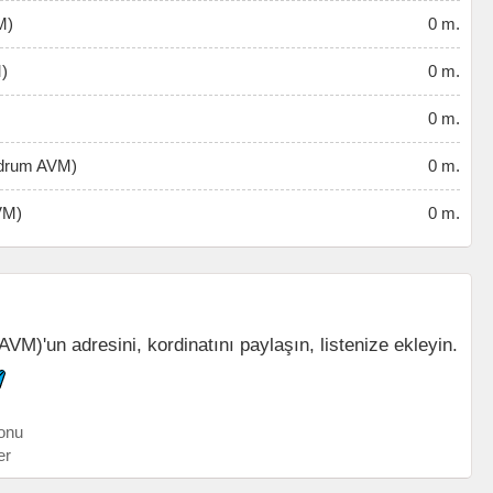
M)
0 m.
)
0 m.
0 m.
odrum AVM)
0 m.
VM)
0 m.
)'un adresini, kordinatını paylaşın, listenize ekleyin.
onu
er