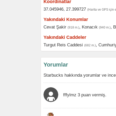
Koordinatlar
37.045946, 27.399727
(Harita ve GPS için 
Yakındaki Konumlar
Cevat Şakir
,
Konacık
,
B
(918 m.)
(940 m.)
Yakındaki Caddeler
Turgut Reis Caddesi
,
Cumhuriy
(682 m.)
Yorumlar
Starbucks hakkında yorumlar ve ince
fffylmz 3 puan vermiş.