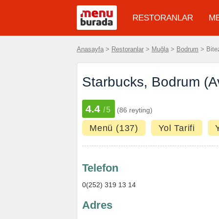
RESTORANLAR
M
Anasayfa
>
Restoranlar
>
Muğla
>
Bodrum
> Bite
Starbucks, Bodrum (
4.4
/5
(86 reyting)
Menü (137)
Yol Tarifi
Telefon
0(252) 319 13 14
Adres