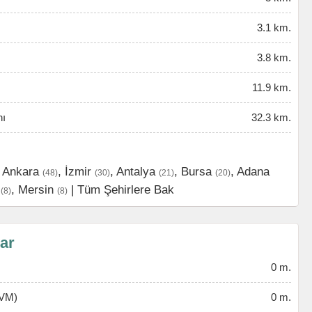
3.1 km.
3.8 km.
11.9 km.
nı
32.3 km.
,
Ankara
,
İzmir
,
Antalya
,
Bursa
,
Adana
(48)
(30)
(21)
(20)
,
Mersin
|
Tüm Şehirlere Bak
(8)
(8)
lar
0 m.
AVM)
0 m.