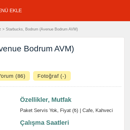
ENÜ EKLE
z > Starbucks, Bodrum (Avenue Bodrum AVM)
Avenue Bodrum AVM)
Yorum (86)
Fotoğraf (-)
Özellikler, Mutfak
Paket Servis Yok, Fiyat (₺) |
Cafe
,
Kahveci
Çalışma Saatleri