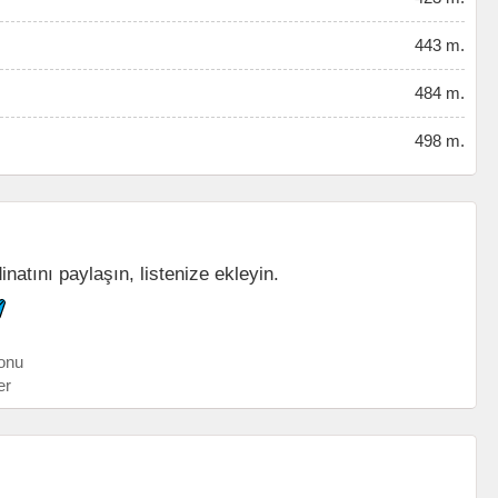
443 m.
484 m.
498 m.
inatını paylaşın, listenize ekleyin.
onu
er