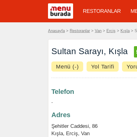
RESTORANLAR
M
Anasayfa
>
Restoranlar
>
Van
>
Erciş
>
Kışla
> S
Sultan Sarayı, Kışla
Menü (-)
Yol Tarifi
Yor
Telefon
-
Adres
Şehitler Caddesi, 86
Kışla
,
Erciş
,
Van