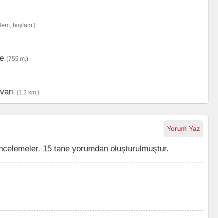
nlem, boylam.)
ye
(755 m.)
varı
(1.2 km.)
Yorum Yaz
ncelemeler. 15 tane yorumdan oluşturulmuştur.