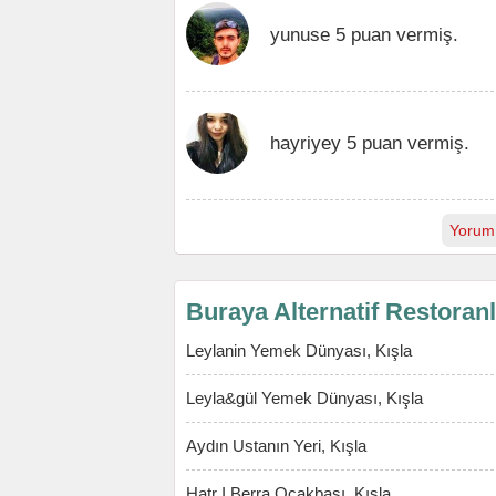
yunuse 5 puan vermiş.
hayriyey 5 puan vermiş.
Yorum
Buraya Alternatif Restoran
Leylanin Yemek Dünyası, Kışla
Leyla&gül Yemek Dünyası, Kışla
Aydın Ustanın Yeri, Kışla
Hatr I Berra Ocakbaşı, Kışla