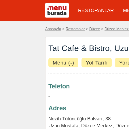
RESTORANLAR
M
Anasayfa
>
Restoranlar
>
Düzce
>
Düzce Merkez
Tat Cafe & Bistro, Uz
Menü (-)
Yol Tarifi
Yor
Telefon
-
Adres
Nezih Tütüncüğlu Bulvarı, 38
Uzun Mustafa,
Düzce Merkez
,
Düzc