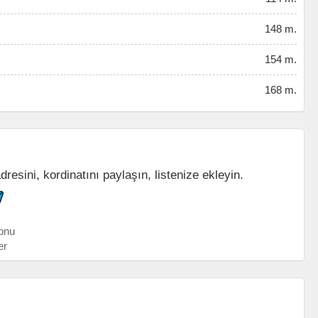
148 m.
154 m.
168 m.
resini, kordinatını paylaşın, listenize ekleyin.
onu
er