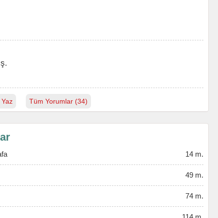
ş.
 Yaz
Tüm Yorumlar (34)
lar
afa
14 m.
49 m.
74 m.
114 m.