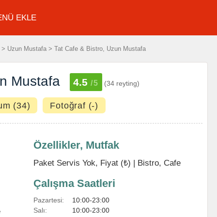
ENÜ EKLE
> Uzun Mustafa > Tat Cafe & Bistro, Uzun Mustafa
un Mustafa
4.5
/5
(34 reyting)
um (34)
Fotoğraf (-)
Özellikler, Mutfak
Paket Servis Yok, Fiyat (₺) |
Bistro
,
Cafe
Çalışma Saatleri
Pazartesi:
10:00-23:00
Salı:
10:00-23:00
e