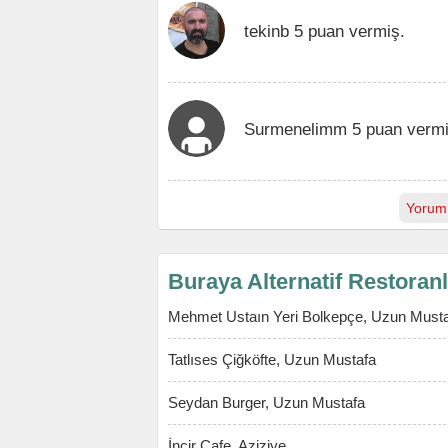
tekinb 5 puan vermiş.
Surmenelimm 5 puan vermi
Yorum
Buraya Alternatif Restoran
Mehmet Ustaın Yeri Bolkepçe, Uzun Must
Tatlıses Çiğköfte, Uzun Mustafa
Seydan Burger, Uzun Mustafa
İncir Cafe, Aziziye