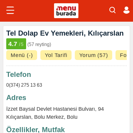
Tel Dolap Ev Yemekleri, Kılıçarslan
4.7
/5
(57 reyting)
Menü (-)
Yol Tarifi
Yorum (57)
Fotoğ
Telefon
0(374) 275 13 63
Adres
İzzet Baysal Devlet Hastanesi Bulvarı, 94
Kılıçarslan
,
Bolu Merkez
,
Bolu
Özellikler, Mutfak