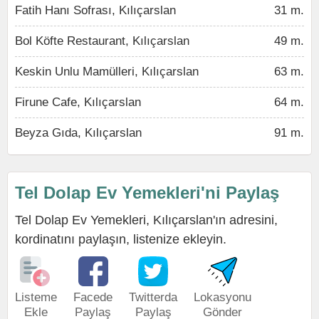
Fatih Hanı Sofrası, Kılıçarslan
31 m.
Bol Köfte Restaurant, Kılıçarslan
49 m.
Keskin Unlu Mamülleri, Kılıçarslan
63 m.
Firune Cafe, Kılıçarslan
64 m.
Beyza Gıda, Kılıçarslan
91 m.
Tel Dolap Ev Yemekleri'ni Paylaş
Tel Dolap Ev Yemekleri, Kılıçarslan'ın adresini,
kordinatını paylaşın, listenize ekleyin.
Listeme
Facede
Twitterda
Lokasyonu
Ekle
Paylaş
Paylaş
Gönder